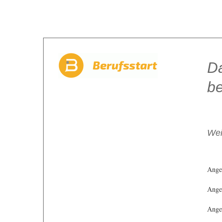
Da
be
Wei
Ange
Angeb
Angeb