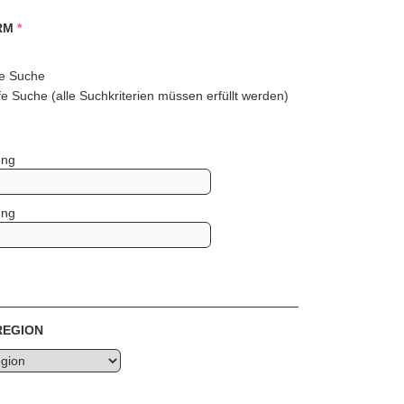
RM
*
e Suche
e Suche (alle Suchkriterien müssen erfüllt werden)
ung
ung
REGION