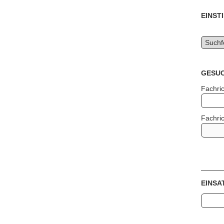
EINS
GESUC
Fachri
Fachri
EINSA